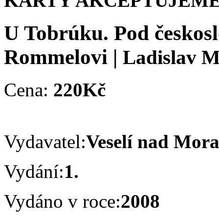
KARTY AKCEPTUJEME
U Tobrúku. Pod českos
Rommelovi
|
Ladislav M
Cena:
220Kč
Vydavatel:
Veselí nad Mor
Vydání:
1.
Vydáno v roce:
2008