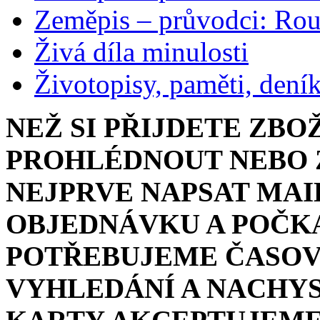
Zeměpis – průvodci: Ro
Živá díla minulosti
Životopisy, paměti, dení
NEŽ SI PŘIJDETE ZBO
PROHLÉDNOUT NEBO Z
NEJPRVE NAPSAT MAI
OBJEDNÁVKU A POČKA
POTŘEBUJEME ČASOV
VYHLEDÁNÍ A NACHYS