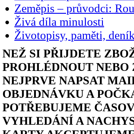
Zeměpis – průvodci: Ro
Živá díla minulosti
Životopisy, paměti, dení
NEŽ SI PŘIJDETE ZBO
PROHLÉDNOUT NEBO Z
NEJPRVE NAPSAT MAI
OBJEDNÁVKU A POČKA
POTŘEBUJEME ČASOV
VYHLEDÁNÍ A NACHYS