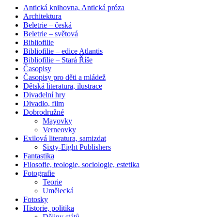
Antická knihovna, Antická próza
Architektura
Beletrie – česká
Beletrie – světová
Bibliofilie
Bibliofilie – edice Atlantis
Bibliofilie – Stará Říše
Časopisy
Časopisy pro děti a mládež
Dětská literatura, ilustrace
Divadelní hry
Divadlo, film
Dobrodružné
Mayovky
Verneovky
Exilová literatura, samizdat
Sixty-Eight Publishers
Fantastika
Filosofie, teologie, sociologie, estetika
Fotografie
Teorie
Umělecká
Fotosky
Historie, politika
Dějiny států