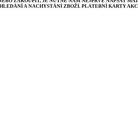
NEBO ZAKOUPIT, JE NUTNÉ NÁM NEJPRVE NAPSAT MAI
LEDÁNÍ A NACHYSTÁNÍ ZBOŽÍ. PLATEBNÍ KARTY AK