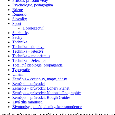
Příroda, přírodní vědy
Psychologie, pedagogika
Různé
Řemeslo
Slovníky
Sport
Horolezectví
Staré tisky
Šachy
Technika
Technika – doprava
Technika – letectví
Technika – motorismus
Technika – železnice
Totalitní ideologie, propaganda
Typografie
Umění
Zeměpis – cestopisy, mapy, atlasy
Zeměpis – průvodci
Zeměpis – průvodci: Lonely Planet
Zeměpis – průvodci: National Geographic
Zeměpis – průvodci: Rough Guides
Živá díla minulosti
Životopisy, paměti, deníky, korespondence