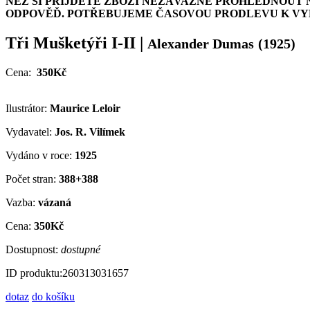
NEŽ SI PŘIJDETE ZBOŽÍ NEZÁVAZNĚ PROHLÉDNOUT 
ODPOVĚĎ. POTŘEBUJEME ČASOVOU PRODLEVU K VYH
Tři Mušketýři I-II
|
Alexander Dumas
(1925)
Cena:
350Kč
Ilustrátor:
Maurice Leloir
Vydavatel:
Jos. R. Vilímek
Vydáno v roce:
1925
Počet stran:
388+388
Vazba:
vázaná
Cena:
350Kč
Dostupnost:
dostupné
ID produktu:
260313031657
dotaz
do košíku