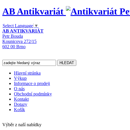
AB Antikvariát
Select Language
▼
AB ANTIKVARIÁT
Petr Bouda
Kounicova 272/15
602 00 Brno
Hlavní stránka
Výkup
Informace o prodeji
O nás
Obchodní podmínky
Kontakt
Dotazy
Košík
Výběr z naší nabídky