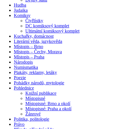
Hudba
Judaika
Komiksy
Čtyřlístky
DC komiksový komplet
Ultimátní komiksový komplet
Kuchařky, domácnost
Literární věda, jazykověda
Místopis – Brno
Místopis – Čechy, Morava
Místopis – Praha
Národopis
Numismatika
Plakáty, reklamy, letáky
Poezie
Pohádky národů, mytologie
Pohlednice
Knižní publikace
Místopisné
Místopisné: Brno a okolí
Místopisné: Praha a okolí
Žánrové
Politika, politologie
Právo