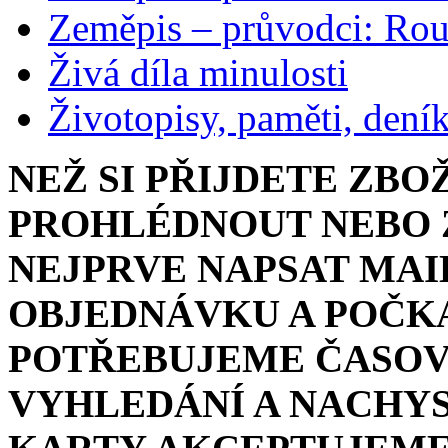
Zeměpis – průvodci: Ro
Živá díla minulosti
Životopisy, paměti, dení
NEŽ SI PŘIJDETE ZBO
PROHLÉDNOUT NEBO Z
NEJPRVE NAPSAT MAI
OBJEDNÁVKU A POČKA
POTŘEBUJEME ČASOV
VYHLEDÁNÍ A NACHYS