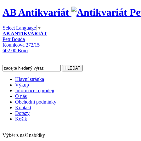
AB Antikvariát
Select Language
▼
AB ANTIKVARIÁT
Petr Bouda
Kounicova 272/15
602 00 Brno
Hlavní stránka
Výkup
Informace o prodeji
O nás
Obchodní podmínky
Kontakt
Dotazy
Košík
Výběr z naší nabídky