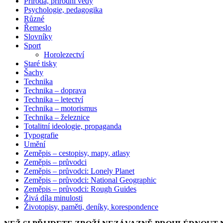
Příroda, přírodní vědy
Psychologie, pedagogika
Různé
Řemeslo
Slovníky
Sport
Horolezectví
Staré tisky
Šachy
Technika
Technika – doprava
Technika – letectví
Technika – motorismus
Technika – železnice
Totalitní ideologie, propaganda
Typografie
Umění
Zeměpis – cestopisy, mapy, atlasy
Zeměpis – průvodci
Zeměpis – průvodci: Lonely Planet
Zeměpis – průvodci: National Geographic
Zeměpis – průvodci: Rough Guides
Živá díla minulosti
Životopisy, paměti, deníky, korespondence