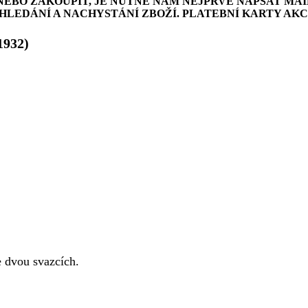
NEBO ZAKOUPIT, JE NUTNÉ NÁM NEJPRVE NAPSAT MAI
LEDÁNÍ A NACHYSTÁNÍ ZBOŽÍ. PLATEBNÍ KARTY AK
1932)
 dvou svazcích.