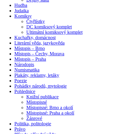
Hudba
Judaika
Komiksy
Čtyřlístky
DC komiksový komplet
Ultimátní komiksový komplet
Kuchařky, domácnost
Literární věda, jazykověda
Místopis – Brno
Místopis – Čechy, Morava
Místopis – Praha
Národopis
Numismatika
Plakáty, reklamy, letáky
Poezie
Pohádky národů, mytologie
Pohlednice
Knižní publikace
Místopisné
Místopisné: Brno a okolí
Místopisné: Praha a okolí
Žánrové
Politika, politologie
Právo