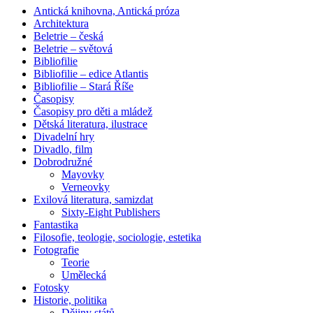
Antická knihovna, Antická próza
Architektura
Beletrie – česká
Beletrie – světová
Bibliofilie
Bibliofilie – edice Atlantis
Bibliofilie – Stará Říše
Časopisy
Časopisy pro děti a mládež
Dětská literatura, ilustrace
Divadelní hry
Divadlo, film
Dobrodružné
Mayovky
Verneovky
Exilová literatura, samizdat
Sixty-Eight Publishers
Fantastika
Filosofie, teologie, sociologie, estetika
Fotografie
Teorie
Umělecká
Fotosky
Historie, politika
Dějiny států