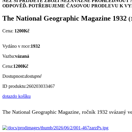
NEŽ SI PŘIJDETE ZBOŽÍ NEZÁVAZNĚ PROHLÉDNOUT 
ODPOVĚĎ. POTŘEBUJEME ČASOVOU PRODLEVU K VYH
The National Geographic Magazine 1932
(
Cena:
1200Kč
Vydáno v roce:
1932
Vazba:
vázaná
Cena:
1200Kč
Dostupnost:
dostupné
ID produktu:
260203033467
dotaz
do košíku
The National Geographic Magazine, ročník 1932 svázaný ve