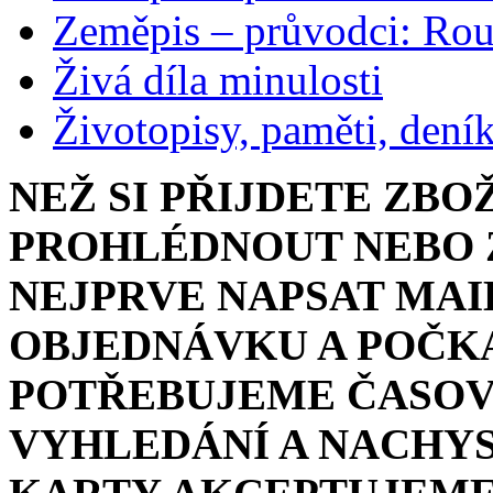
Zeměpis – průvodci: Ro
Živá díla minulosti
Životopisy, paměti, dení
NEŽ SI PŘIJDETE ZBO
PROHLÉDNOUT NEBO Z
NEJPRVE NAPSAT MAI
OBJEDNÁVKU A POČKA
POTŘEBUJEME ČASOV
VYHLEDÁNÍ A NACHYS