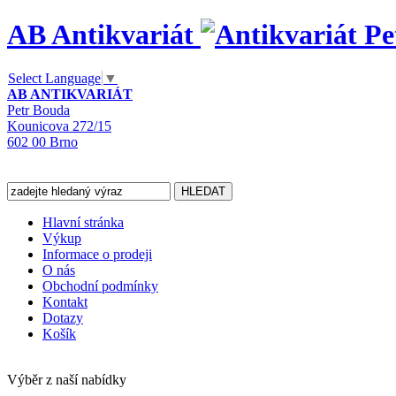
AB Antikvariát
Select Language
▼
AB ANTIKVARIÁT
Petr Bouda
Kounicova 272/15
602 00 Brno
Hlavní stránka
Výkup
Informace o prodeji
O nás
Obchodní podmínky
Kontakt
Dotazy
Košík
Výběr z naší nabídky