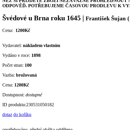
NEŽ SI PŘIJDETE ZBOŽÍ NEZÁVAZNĚ PROHLÉDNOUT 
ODPOVĚĎ. POTŘEBUJEME ČASOVOU PRODLEVU K VYH
Švédové u Brna roku 1645
|
František Šujan
(
Cena:
1200Kč
Vydavatel:
nákladem vlastním
Vydáno v roce:
1898
Počet stran:
100
Vazba:
brožovaná
Cena:
1200Kč
Dostupnost:
dostupné
ID produktu:
230531050182
dotaz
do košíku
opotřebováno, přední obálka oddělena