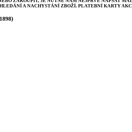
NEBO ZAKOUPIT, JE NUTNÉ NÁM NEJPRVE NAPSAT MAI
LEDÁNÍ A NACHYSTÁNÍ ZBOŽÍ. PLATEBNÍ KARTY AK
1898)