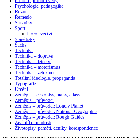
Příroda, přírodní vědy
Psychologie, pedagogika
Různé
Řemeslo
Slovníky
Sport
Horolezectví
Staré tisky
Šachy
Technika
Technika – doprava
Technika – letectví
Technika – motorismus
Technika – železnice
Totalitní ideologie, propaganda
Typografie
Umění
Zeměpis – cestopisy, mapy, atlasy
Zeměpis – průvodci
Zeměpis – průvodci: Lonely Planet
Zeměpis – průvodci: National Geographic
Zeměpis – průvodci: Rough Guides
Živá díla minulosti
Životopisy, paměti, deníky, korespondence