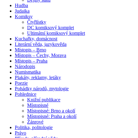
Hudba
Judaika
Komiksy
Čtyřlístky
DC komiksový komplet
Ultimátní komiksový komplet
Kuchařky, domácnost
Literární věda, jazykověda
Místopis – Brno
Místopis – Čechy, Morava
Místopis – Praha
Národopis
Numismatika
Plakáty, reklamy, letáky
Poezie
Pohádky národů, mytologie
Pohlednice
Knižní publikace
Místopisné
Místopisné: Brno a okolí
Místopisné: Praha a okolí
Žánrové
Politika, politologie
Právo