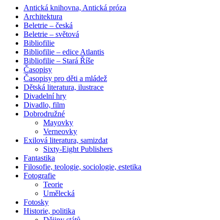
Antická knihovna, Antická próza
Architektura
Beletrie – česká
Beletrie – světová
Bibliofilie
Bibliofilie – edice Atlantis
Bibliofilie – Stará Říše
Časopisy
Časopisy pro děti a mládež
Dětská literatura, ilustrace
Divadelní hry
Divadlo, film
Dobrodružné
Mayovky
Verneovky
Exilová literatura, samizdat
Sixty-Eight Publishers
Fantastika
Filosofie, teologie, sociologie, estetika
Fotografie
Teorie
Umělecká
Fotosky
Historie, politika
Dějiny států