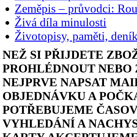
Zeměpis – průvodci: Ro
Živá díla minulosti
Životopisy, paměti, dení
NEŽ SI PŘIJDETE ZBO
PROHLÉDNOUT NEBO Z
NEJPRVE NAPSAT MAI
OBJEDNÁVKU A POČKA
POTŘEBUJEME ČASOV
VYHLEDÁNÍ A NACHYS