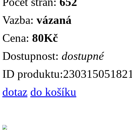
Počet stran:
652
Vazba:
vázaná
Cena:
80Kč
Dostupnost:
dostupné
ID produktu:
23031505182
dotaz
do košíku