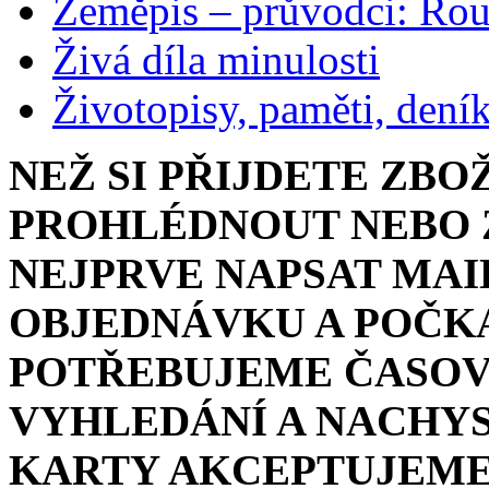
Zeměpis – průvodci: Ro
Živá díla minulosti
Životopisy, paměti, dení
NEŽ SI PŘIJDETE ZBO
PROHLÉDNOUT NEBO Z
NEJPRVE NAPSAT MAI
OBJEDNÁVKU A POČKA
POTŘEBUJEME ČASOV
VYHLEDÁNÍ A NACHYS
KARTY AKCEPTUJEME