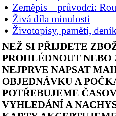
Zeměpis – průvodci: Ro
Živá díla minulosti
Životopisy, paměti, dení
NEŽ SI PŘIJDETE ZBO
PROHLÉDNOUT NEBO Z
NEJPRVE NAPSAT MAI
OBJEDNÁVKU A POČKA
POTŘEBUJEME ČASOV
VYHLEDÁNÍ A NACHYS