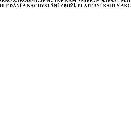
NEBO ZAKOUPIT, JE NUTNÉ NÁM NEJPRVE NAPSAT MAI
LEDÁNÍ A NACHYSTÁNÍ ZBOŽÍ. PLATEBNÍ KARTY AK