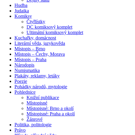
Hudba
Judaika
Komiksy
Čtyřlístky
DC komiksový komplet
Ultimátní komiksový komplet
Kuchařky, domácnost
Literární věda, jazykověda
Místopis – Brno
Místopis – Čechy, Morava
Místopis – Praha
Národopis
Numismatika
Plakáty, reklamy, letáky
Poezie
Pohádky národů, mytologie
Pohlednice
Knižní publikace
Místopisné
Místopisné: Brno a okolí
Místopisné: Praha a okolí
Žánrové
Politika, politologie
Právo