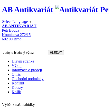
AB Antikvariát
Select Language
▼
AB ANTIKVARIÁT
Petr Bouda
Kounicova 272/15
602 00 Brno
Hlavní stránka
Výkup
Informace o prodeji
O nás
Obchodní podmínky
Kontakt
Dotazy
Košík
Výběr z naší nabídky