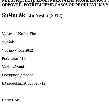
NEŽ SI PŘIJDETE ZBOŽÍ NEZÁVAZNĚ PROHLÉDNOUT 
ODPOVĚĎ. POTŘEBUJEME ČASOVOU PRODLEVU K VYH
Sněhulák
|
Jo Nesbø
(2012)
Vydavatel:
Kniha Zlín
Vydání:
1.
Vydáno v roce:
2012
Počet stran:
510
Vazba:
vázaná
Dostupnost:
prodáno
ID produktu:
191025025712
Harry Hole 7