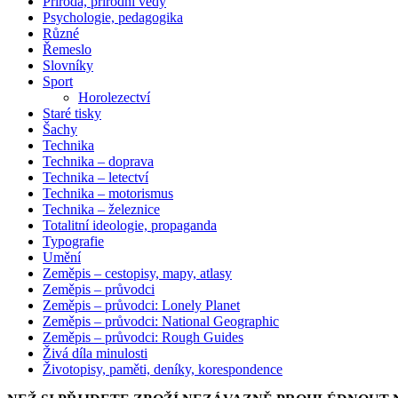
Příroda, přírodní vědy
Psychologie, pedagogika
Různé
Řemeslo
Slovníky
Sport
Horolezectví
Staré tisky
Šachy
Technika
Technika – doprava
Technika – letectví
Technika – motorismus
Technika – železnice
Totalitní ideologie, propaganda
Typografie
Umění
Zeměpis – cestopisy, mapy, atlasy
Zeměpis – průvodci
Zeměpis – průvodci: Lonely Planet
Zeměpis – průvodci: National Geographic
Zeměpis – průvodci: Rough Guides
Živá díla minulosti
Životopisy, paměti, deníky, korespondence