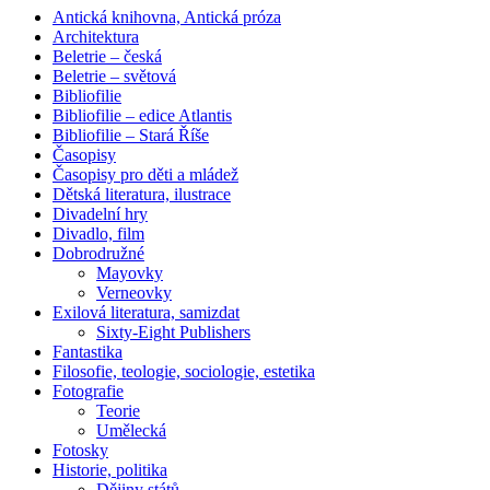
Antická knihovna, Antická próza
Architektura
Beletrie – česká
Beletrie – světová
Bibliofilie
Bibliofilie – edice Atlantis
Bibliofilie – Stará Říše
Časopisy
Časopisy pro děti a mládež
Dětská literatura, ilustrace
Divadelní hry
Divadlo, film
Dobrodružné
Mayovky
Verneovky
Exilová literatura, samizdat
Sixty-Eight Publishers
Fantastika
Filosofie, teologie, sociologie, estetika
Fotografie
Teorie
Umělecká
Fotosky
Historie, politika
Dějiny států