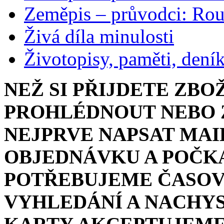
Zeměpis – průvodci: Ro
Živá díla minulosti
Životopisy, paměti, dení
NEŽ SI PŘIJDETE ZBO
PROHLÉDNOUT NEBO Z
NEJPRVE NAPSAT MAI
OBJEDNÁVKU A POČKA
POTŘEBUJEME ČASOV
VYHLEDÁNÍ A NACHYS