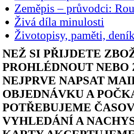
Zeměpis – průvodci: Ro
Živá díla minulosti
Životopisy, paměti, dení
NEŽ SI PŘIJDETE ZBO
PROHLÉDNOUT NEBO Z
NEJPRVE NAPSAT MAI
OBJEDNÁVKU A POČKA
POTŘEBUJEME ČASOV
VYHLEDÁNÍ A NACHYS