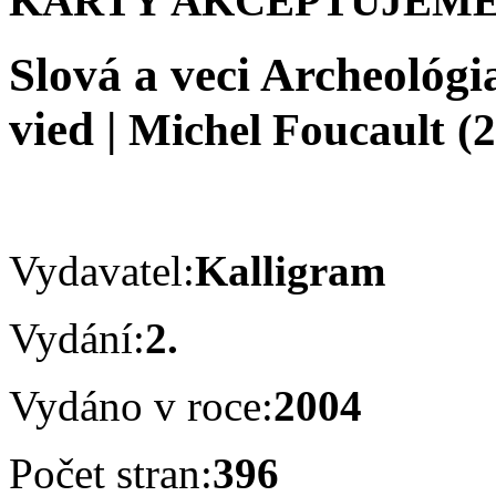
KARTY AKCEPTUJEME
Slová a veci Archeológ
vied
|
Michel Foucault
(
Vydavatel:
Kalligram
Vydání:
2.
Vydáno v roce:
2004
Počet stran:
396