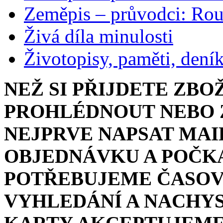
Zeměpis – průvodci: Ro
Živá díla minulosti
Životopisy, paměti, dení
NEŽ SI PŘIJDETE ZBO
PROHLÉDNOUT NEBO Z
NEJPRVE NAPSAT MAI
OBJEDNÁVKU A POČKA
POTŘEBUJEME ČASOV
VYHLEDÁNÍ A NACHYS