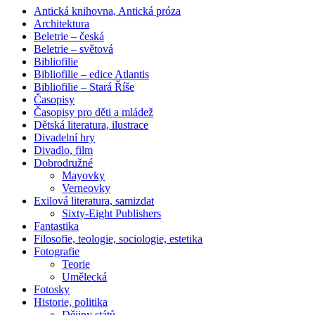
Antická knihovna, Antická próza
Architektura
Beletrie – česká
Beletrie – světová
Bibliofilie
Bibliofilie – edice Atlantis
Bibliofilie – Stará Říše
Časopisy
Časopisy pro děti a mládež
Dětská literatura, ilustrace
Divadelní hry
Divadlo, film
Dobrodružné
Mayovky
Verneovky
Exilová literatura, samizdat
Sixty-Eight Publishers
Fantastika
Filosofie, teologie, sociologie, estetika
Fotografie
Teorie
Umělecká
Fotosky
Historie, politika
Dějiny států