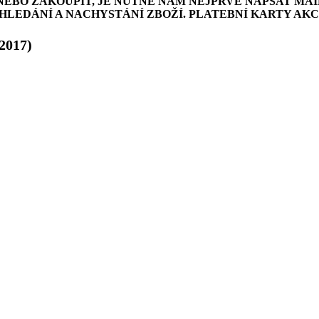
NEBO ZAKOUPIT, JE NUTNÉ NÁM NEJPRVE NAPSAT MAI
LEDÁNÍ A NACHYSTÁNÍ ZBOŽÍ. PLATEBNÍ KARTY AK
2017)