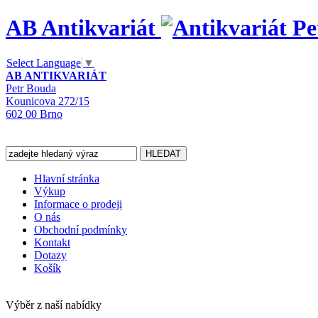
AB Antikvariát
Select Language
▼
AB ANTIKVARIÁT
Petr Bouda
Kounicova 272/15
602 00 Brno
Hlavní stránka
Výkup
Informace o prodeji
O nás
Obchodní podmínky
Kontakt
Dotazy
Košík
Výběr z naší nabídky