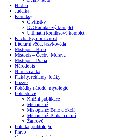
Hudba
Judaika
Komiksy
Čtyřlístky
DC komiksový komplet
Ultimátní komiksový komplet
Kuchařky, domácnost
Literární věda, jazykověda
Místopis – Brno
Místopis – Čechy, Morava
Místopis – Praha
Národopis
Numismatika
Plakáty, reklamy, letáky
Poezie
Pohádky národů, mytologie
Pohlednice
Knižní publikace
Místopisné
Místopisné: Brno a okolí
Místopisné: Praha a okolí
Žánrové
Politika, politologie
Právo