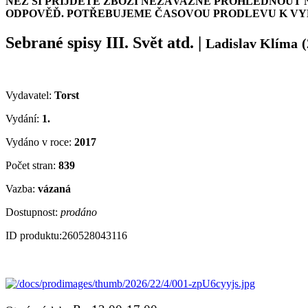
NEŽ SI PŘIJDETE ZBOŽÍ NEZÁVAZNĚ PROHLÉDNOUT 
ODPOVĚĎ. POTŘEBUJEME ČASOVOU PRODLEVU K VYH
Sebrané spisy III. Svět atd.
|
Ladislav Klíma
(
Vydavatel:
Torst
Vydání:
1.
Vydáno v roce:
2017
Počet stran:
839
Vazba:
vázaná
Dostupnost:
prodáno
ID produktu:
260528043116