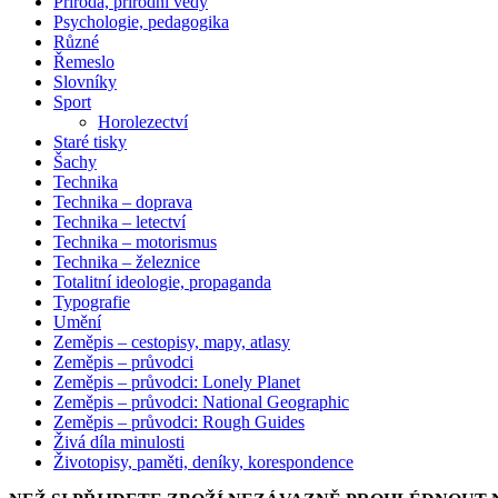
Příroda, přírodní vědy
Psychologie, pedagogika
Různé
Řemeslo
Slovníky
Sport
Horolezectví
Staré tisky
Šachy
Technika
Technika – doprava
Technika – letectví
Technika – motorismus
Technika – železnice
Totalitní ideologie, propaganda
Typografie
Umění
Zeměpis – cestopisy, mapy, atlasy
Zeměpis – průvodci
Zeměpis – průvodci: Lonely Planet
Zeměpis – průvodci: National Geographic
Zeměpis – průvodci: Rough Guides
Živá díla minulosti
Životopisy, paměti, deníky, korespondence