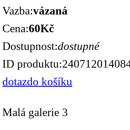
Vazba:
vázaná
Cena:
60Kč
Dostupnost:
dostupné
ID produktu:
24071201408
dotaz
do košíku
Malá galerie 3