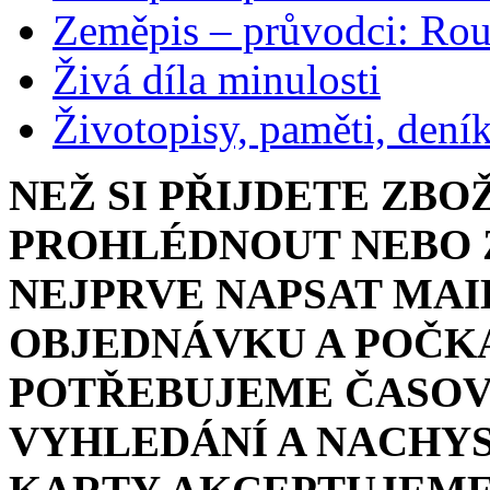
Zeměpis – průvodci: Ro
Živá díla minulosti
Životopisy, paměti, dení
NEŽ SI PŘIJDETE ZBO
PROHLÉDNOUT NEBO Z
NEJPRVE NAPSAT MAI
OBJEDNÁVKU A POČKA
POTŘEBUJEME ČASOV
VYHLEDÁNÍ A NACHYS