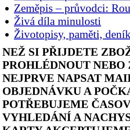
Zeměpis – průvodci: Ro
Živá díla minulosti
Životopisy, paměti, dení
NEŽ SI PŘIJDETE ZBO
PROHLÉDNOUT NEBO Z
NEJPRVE NAPSAT MAI
OBJEDNÁVKU A POČKA
POTŘEBUJEME ČASOV
VYHLEDÁNÍ A NACHYS