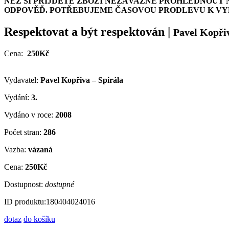
NEŽ SI PŘIJDETE ZBOŽÍ NEZÁVAZNĚ PROHLÉDNOUT 
ODPOVĚĎ. POTŘEBUJEME ČASOVOU PRODLEVU K VYH
Respektovat a být respektován
|
Pavel Kopři
Cena:
250Kč
Vydavatel:
Pavel Kopřiva – Spirála
Vydání:
3.
Vydáno v roce:
2008
Počet stran:
286
Vazba:
vázaná
Cena:
250Kč
Dostupnost:
dostupné
ID produktu:
180404024016
dotaz
do košíku