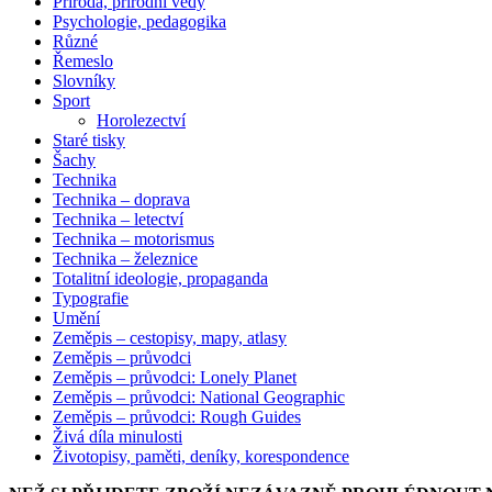
Příroda, přírodní vědy
Psychologie, pedagogika
Různé
Řemeslo
Slovníky
Sport
Horolezectví
Staré tisky
Šachy
Technika
Technika – doprava
Technika – letectví
Technika – motorismus
Technika – železnice
Totalitní ideologie, propaganda
Typografie
Umění
Zeměpis – cestopisy, mapy, atlasy
Zeměpis – průvodci
Zeměpis – průvodci: Lonely Planet
Zeměpis – průvodci: National Geographic
Zeměpis – průvodci: Rough Guides
Živá díla minulosti
Životopisy, paměti, deníky, korespondence