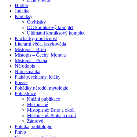
Hudba
Judaika
Komiksy
Čtyřlístky
DC komiksový komplet
Ultimátní komiksový komplet
Kuchařky, domácnost
Literární věda, jazykověda
Místopis – Brno
Místopis – Čechy, Morava
Místopis – Praha
Národopis
Numismatika
Plakáty, reklamy, letáky
Poezie
Pohádky národů, mytologie
Pohlednice
Knižní publikace
Místopisné
Místopisné: Brno a okolí
Místopisné: Praha a okolí
Žánrové
Politika, politologie
Právo