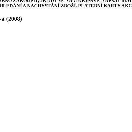
NEBO ZAKOUPIT, JE NUTNÉ NÁM NEJPRVE NAPSAT MAI
LEDÁNÍ A NACHYSTÁNÍ ZBOŽÍ. PLATEBNÍ KARTY AK
va
(2008)