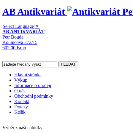
AB Antikvariát
Select Language
▼
AB ANTIKVARIÁT
Petr Bouda
Kounicova 272/15
602 00 Brno
Hlavní stránka
Výkup
Informace o prodeji
O nás
Obchodní podmínky
Kontakt
Dotazy
Košík
Výběr z naší nabídky