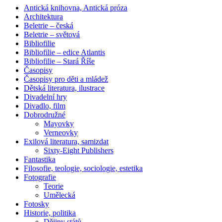
Antická knihovna, Antická próza
Architektura
Beletrie – česká
Beletrie – světová
Bibliofilie
Bibliofilie – edice Atlantis
Bibliofilie – Stará Říše
Časopisy
Časopisy pro děti a mládež
Dětská literatura, ilustrace
Divadelní hry
Divadlo, film
Dobrodružné
Mayovky
Verneovky
Exilová literatura, samizdat
Sixty-Eight Publishers
Fantastika
Filosofie, teologie, sociologie, estetika
Fotografie
Teorie
Umělecká
Fotosky
Historie, politika
Dějiny států