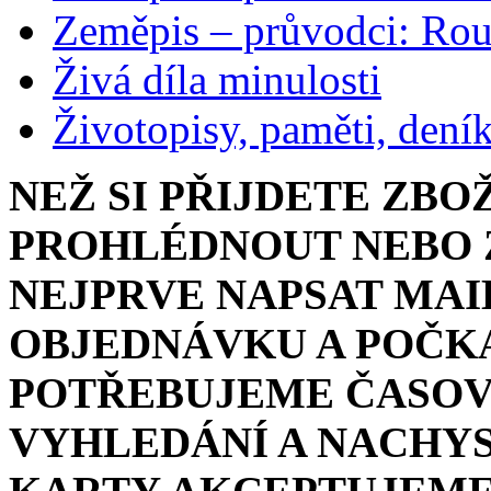
Zeměpis – průvodci: Ro
Živá díla minulosti
Životopisy, paměti, dení
NEŽ SI PŘIJDETE ZBO
PROHLÉDNOUT NEBO Z
NEJPRVE NAPSAT MAI
OBJEDNÁVKU A POČKA
POTŘEBUJEME ČASOV
VYHLEDÁNÍ A NACHYS