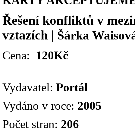
KARTY AKCEPTUJEME
Řešení konfliktů v mez
vztazích
|
Šárka Waisov
Cena:
120Kč
Vydavatel:
Portál
Vydáno v roce:
2005
Počet stran:
206