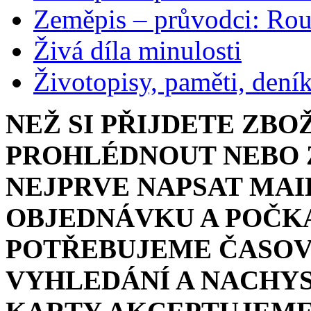
Zeměpis – průvodci: Ro
Živá díla minulosti
Životopisy, paměti, dení
NEŽ SI PŘIJDETE ZBO
PROHLÉDNOUT NEBO Z
NEJPRVE NAPSAT MAI
OBJEDNÁVKU A POČKA
POTŘEBUJEME ČASOV
VYHLEDÁNÍ A NACHYS