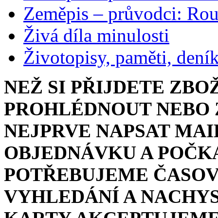
Zeměpis – průvodci: Ro
Živá díla minulosti
Životopisy, paměti, dení
NEŽ SI PŘIJDETE ZBO
PROHLÉDNOUT NEBO Z
NEJPRVE NAPSAT MAI
OBJEDNÁVKU A POČKA
POTŘEBUJEME ČASOV
VYHLEDÁNÍ A NACHYS