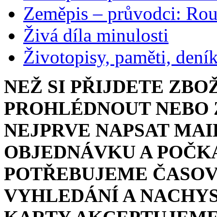
Zeměpis – průvodci: Ro
Živá díla minulosti
Životopisy, paměti, dení
NEŽ SI PŘIJDETE ZBO
PROHLÉDNOUT NEBO Z
NEJPRVE NAPSAT MAI
OBJEDNÁVKU A POČKA
POTŘEBUJEME ČASOV
VYHLEDÁNÍ A NACHYS