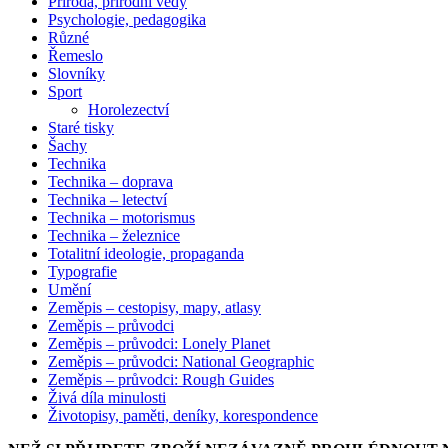
Příroda, přírodní vědy
Psychologie, pedagogika
Různé
Řemeslo
Slovníky
Sport
Horolezectví
Staré tisky
Šachy
Technika
Technika – doprava
Technika – letectví
Technika – motorismus
Technika – železnice
Totalitní ideologie, propaganda
Typografie
Umění
Zeměpis – cestopisy, mapy, atlasy
Zeměpis – průvodci
Zeměpis – průvodci: Lonely Planet
Zeměpis – průvodci: National Geographic
Zeměpis – průvodci: Rough Guides
Živá díla minulosti
Životopisy, paměti, deníky, korespondence