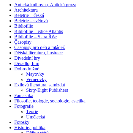
Antická knihovna, Antická próza
Architektura
Beletrie – česká
Beletrie – světová
Bibliofilie
Bibliofilie – edice Atlantis
Bibliofilie – Stará Říše
Časopisy
Časopisy pro děti a mládež
Dětská literatura, ilustrace
Divadelní hry
Divadlo, film
Dobrodružné
Mayovky
Verneovky
Exilová literatura, samizdat
Sixty-Eight Publishers
Fantastika
Filosofie, teologie, sociologie, estetika
Fotografie
Teorie
Umělecká
Fotosky
Historie, politika
Dějiny států