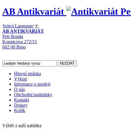
AB Antikvariát
Select Language
▼
AB ANTIKVARIÁT
Petr Bouda
Kounicova 272/15
602 00 Brno
Hlavní stránka
Výkup
Informace o prodeji
O nás
Obchodní podmínky
Kontakt
Dotazy
Košík
Výběr z naší nabídky