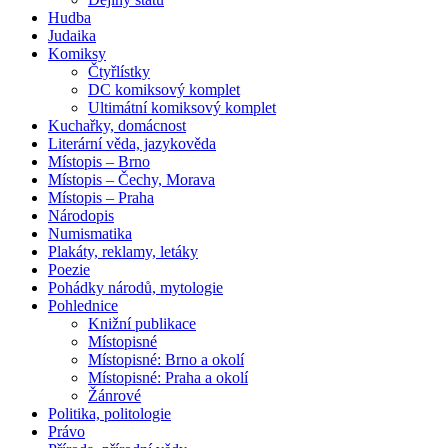
Hudba
Judaika
Komiksy
Čtyřlístky
DC komiksový komplet
Ultimátní komiksový komplet
Kuchařky, domácnost
Literární věda, jazykověda
Místopis – Brno
Místopis – Čechy, Morava
Místopis – Praha
Národopis
Numismatika
Plakáty, reklamy, letáky
Poezie
Pohádky národů, mytologie
Pohlednice
Knižní publikace
Místopisné
Místopisné: Brno a okolí
Místopisné: Praha a okolí
Žánrové
Politika, politologie
Právo