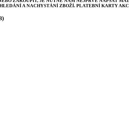
NEBO ZAKOUPIT, JE NUTNÉ NÁM NEJPRVE NAPSAT MAI
LEDÁNÍ A NACHYSTÁNÍ ZBOŽÍ. PLATEBNÍ KARTY AK
3)