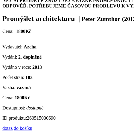
NEŽ SI PŘIJDETE ZBOŽÍ NEZÁVAZNĚ PROHLÉDNOUT 
ODPOVĚĎ. POTŘEBUJEME ČASOVOU PRODLEVU K VYH
Promýšlet architekturu
|
Peter Zumthor
(201
Cena:
1800Kč
Vydavatel:
Archa
Vydání:
2. doplněné
Vydáno v roce:
2013
Počet stran:
103
Vazba:
vázaná
Cena:
1800Kč
Dostupnost:
dostupné
ID produktu:
260515030690
dotaz
do košíku