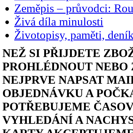
Zeměpis – průvodci: Ro
Živá díla minulosti
Životopisy, paměti, dení
NEŽ SI PŘIJDETE ZBO
PROHLÉDNOUT NEBO Z
NEJPRVE NAPSAT MAI
OBJEDNÁVKU A POČKA
POTŘEBUJEME ČASOV
VYHLEDÁNÍ A NACHYS