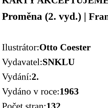
KARTY AKCEPTUJEME
Proměna (2. vyd.)
|
Fra
Ilustrátor:
Otto Coester
Vydavatel:
SNKLU
Vydání:
2.
Vydáno v roce:
1963
Počet stran:
132