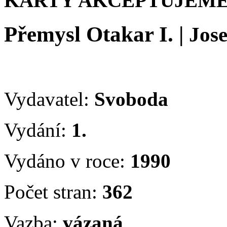
KARTY AKCEPTUJEME
Přemysl Otakar I.
|
Jos
Vydavatel:
Svoboda
Vydání:
1.
Vydáno v roce:
1990
Počet stran:
362
Vazba:
vázaná