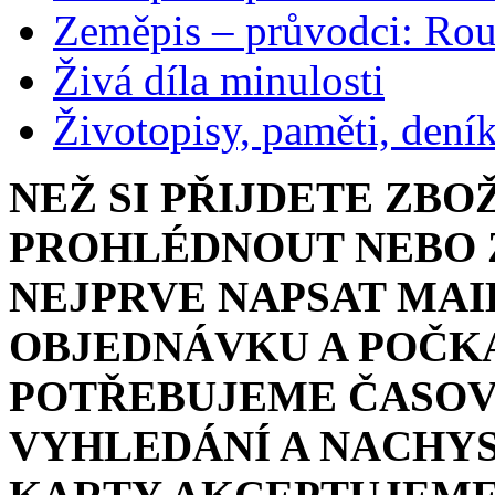
Zeměpis – průvodci: Ro
Živá díla minulosti
Životopisy, paměti, dení
NEŽ SI PŘIJDETE ZBO
PROHLÉDNOUT NEBO Z
NEJPRVE NAPSAT MAI
OBJEDNÁVKU A POČKA
POTŘEBUJEME ČASOV
VYHLEDÁNÍ A NACHYS