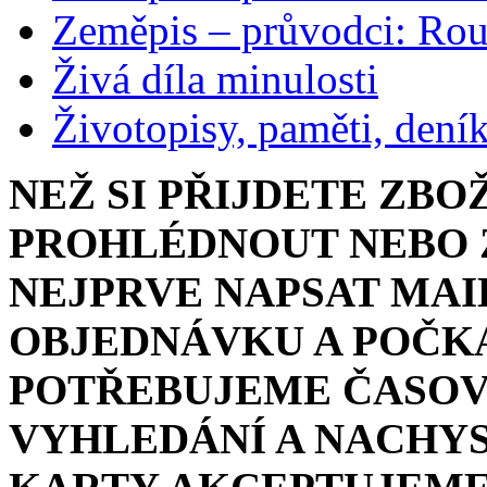
Zeměpis – průvodci: Ro
Živá díla minulosti
Životopisy, paměti, dení
NEŽ SI PŘIJDETE ZBO
PROHLÉDNOUT NEBO Z
NEJPRVE NAPSAT MAI
OBJEDNÁVKU A POČKA
POTŘEBUJEME ČASOV
VYHLEDÁNÍ A NACHYS