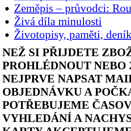
Zeměpis – průvodci: Ro
Živá díla minulosti
Životopisy, paměti, dení
NEŽ SI PŘIJDETE ZBO
PROHLÉDNOUT NEBO Z
NEJPRVE NAPSAT MAI
OBJEDNÁVKU A POČKA
POTŘEBUJEME ČASOV
VYHLEDÁNÍ A NACHYS