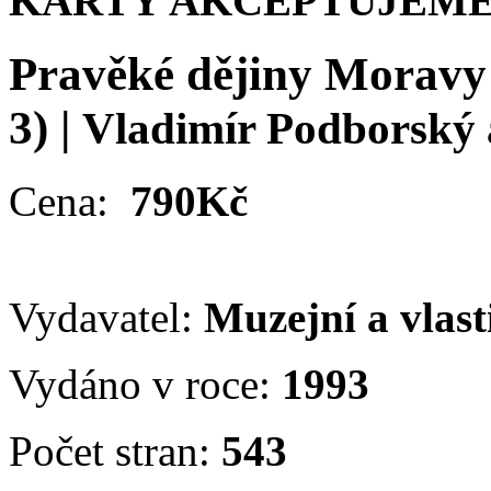
KARTY AKCEPTUJEME
Pravěké dějiny Moravy
3)
|
Vladimír Podborský 
Cena:
790Kč
Vydavatel:
Muzejní a vlast
Vydáno v roce:
1993
Počet stran:
543