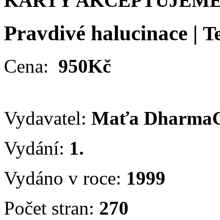
KARTY AKCEPTUJEME
Pravdivé halucinace
|
T
Cena:
950Kč
Vydavatel:
Maťa Dharma
Vydání:
1.
Vydáno v roce:
1999
Počet stran:
270