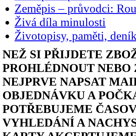
Zeměpis – průvodci: Ro
Živá díla minulosti
Životopisy, paměti, dení
NEŽ SI PŘIJDETE ZBO
PROHLÉDNOUT NEBO Z
NEJPRVE NAPSAT MAI
OBJEDNÁVKU A POČKA
POTŘEBUJEME ČASOV
VYHLEDÁNÍ A NACHYS