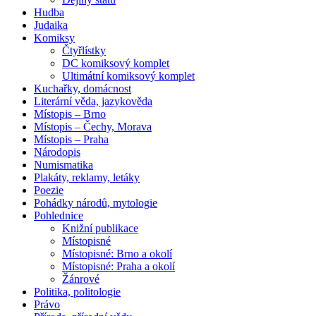
Hudba
Judaika
Komiksy
Čtyřlístky
DC komiksový komplet
Ultimátní komiksový komplet
Kuchařky, domácnost
Literární věda, jazykověda
Místopis – Brno
Místopis – Čechy, Morava
Místopis – Praha
Národopis
Numismatika
Plakáty, reklamy, letáky
Poezie
Pohádky národů, mytologie
Pohlednice
Knižní publikace
Místopisné
Místopisné: Brno a okolí
Místopisné: Praha a okolí
Žánrové
Politika, politologie
Právo