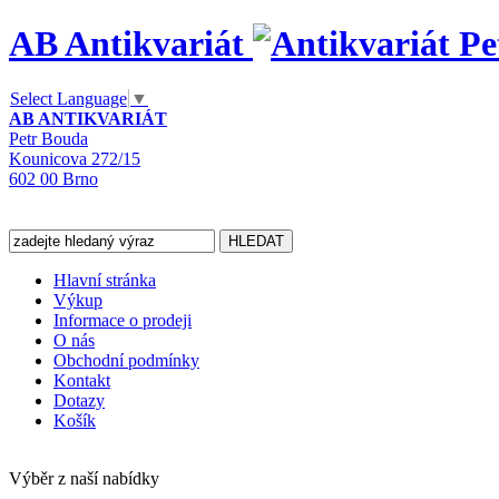
AB Antikvariát
Select Language
▼
AB ANTIKVARIÁT
Petr Bouda
Kounicova 272/15
602 00 Brno
Hlavní stránka
Výkup
Informace o prodeji
O nás
Obchodní podmínky
Kontakt
Dotazy
Košík
Výběr z naší nabídky