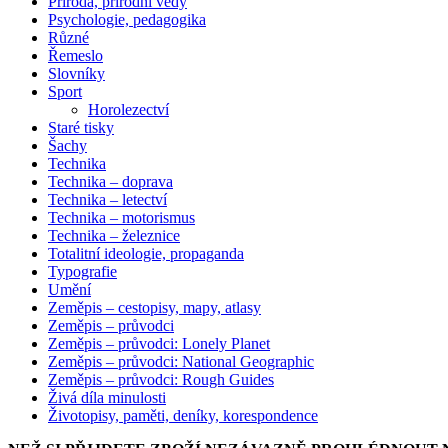
Příroda, přírodní vědy
Psychologie, pedagogika
Různé
Řemeslo
Slovníky
Sport
Horolezectví
Staré tisky
Šachy
Technika
Technika – doprava
Technika – letectví
Technika – motorismus
Technika – železnice
Totalitní ideologie, propaganda
Typografie
Umění
Zeměpis – cestopisy, mapy, atlasy
Zeměpis – průvodci
Zeměpis – průvodci: Lonely Planet
Zeměpis – průvodci: National Geographic
Zeměpis – průvodci: Rough Guides
Živá díla minulosti
Životopisy, paměti, deníky, korespondence