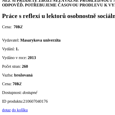
NEŽ SI PŘIJDETE ZBOŽÍ NEZÁVAZNĚ PROHLÉDNOUT 
ODPOVĚĎ. POTŘEBUJEME ČASOVOU PRODLEVU K VYH
Práce s reflexí u lektorů osobnostně sociál
Cena:
70Kč
Vydavatel:
Masarykova univerzita
Vydání:
1.
Vydáno v roce:
2013
Počet stran:
260
Vazba:
brožovaná
Cena:
70Kč
Dostupnost:
dostupné
ID produktu:
210607040176
dotaz
do košíku