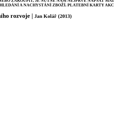
NEBO ZAKOUPIT, JE NUTNÉ NÁM NEJPRVE NAPSAT MAI
LEDÁNÍ A NACHYSTÁNÍ ZBOŽÍ. PLATEBNÍ KARTY AK
ního rozvoje
|
Jan Kolář
(2013)