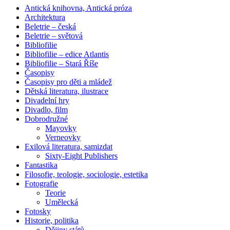
Antická knihovna, Antická próza
Architektura
Beletrie – česká
Beletrie – světová
Bibliofilie
Bibliofilie – edice Atlantis
Bibliofilie – Stará Říše
Časopisy
Časopisy pro děti a mládež
Dětská literatura, ilustrace
Divadelní hry
Divadlo, film
Dobrodružné
Mayovky
Verneovky
Exilová literatura, samizdat
Sixty-Eight Publishers
Fantastika
Filosofie, teologie, sociologie, estetika
Fotografie
Teorie
Umělecká
Fotosky
Historie, politika
Dějiny států