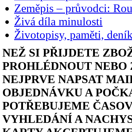
Zeměpis – průvodci: Ro
Živá díla minulosti
Životopisy, paměti, dení
NEŽ SI PŘIJDETE ZBO
PROHLÉDNOUT NEBO Z
NEJPRVE NAPSAT MAI
OBJEDNÁVKU A POČKA
POTŘEBUJEME ČASOV
VYHLEDÁNÍ A NACHYS