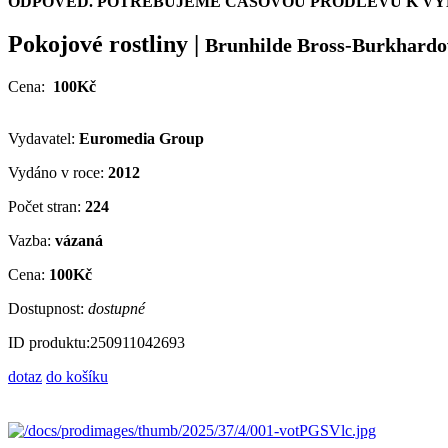
ODPOVĚĎ. POTŘEBUJEME ČASOVOU PRODLEVU K VYH
Pokojové rostliny
|
Brunhilde Bross-Burkhardo
Cena:
100Kč
Vydavatel:
Euromedia Group
Vydáno v roce:
2012
Počet stran:
224
Vazba:
vázaná
Cena:
100Kč
Dostupnost:
dostupné
ID produktu:
250911042693
dotaz
do košíku