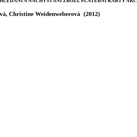
LEDÁNÍ A NACHYSTÁNÍ ZBOŽÍ. PLATEBNÍ KARTY AK
vá, Christine Weidenweberová
(2012)