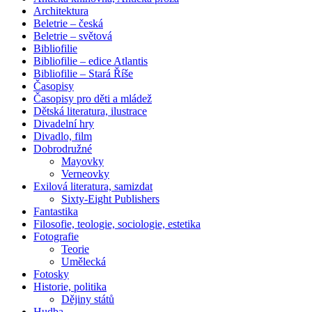
Architektura
Beletrie – česká
Beletrie – světová
Bibliofilie
Bibliofilie – edice Atlantis
Bibliofilie – Stará Říše
Časopisy
Časopisy pro děti a mládež
Dětská literatura, ilustrace
Divadelní hry
Divadlo, film
Dobrodružné
Mayovky
Verneovky
Exilová literatura, samizdat
Sixty-Eight Publishers
Fantastika
Filosofie, teologie, sociologie, estetika
Fotografie
Teorie
Umělecká
Fotosky
Historie, politika
Dějiny států
Hudba