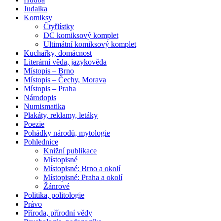
Judaika
Komiksy
Čtyřlístky
DC komiksový komplet
Ultimátní komiksový komplet
Kuchařky, domácnost
Literární věda, jazykověda
Místopis – Brno
Místopis – Čechy, Morava
Místopis – Praha
Národopis
Numismatika
Plakáty, reklamy, letáky
Poezie
Pohádky národů, mytologie
Pohlednice
Knižní publikace
Místopisné
Místopisné: Brno a okolí
Místopisné: Praha a okolí
Žánrové
Politika, politologie
Právo
Příroda, přírodní vědy