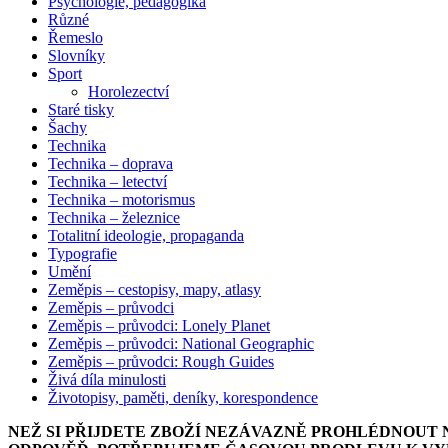
Psychologie, pedagogika
Různé
Řemeslo
Slovníky
Sport
Horolezectví
Staré tisky
Šachy
Technika
Technika – doprava
Technika – letectví
Technika – motorismus
Technika – železnice
Totalitní ideologie, propaganda
Typografie
Umění
Zeměpis – cestopisy, mapy, atlasy
Zeměpis – průvodci
Zeměpis – průvodci: Lonely Planet
Zeměpis – průvodci: National Geographic
Zeměpis – průvodci: Rough Guides
Živá díla minulosti
Životopisy, paměti, deníky, korespondence
NEŽ SI PŘIJDETE ZBOŽÍ NEZÁVAZNĚ PROHLÉDNOUT 