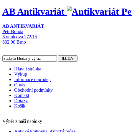
AB Antikvariát
AB ANTIKVARIÁT
Petr Bouda
Kounicova 272/15
602 00 Brno
Hlavní stránka
Výkup
Informace o prodeji
O nás
Obchodní podmínky
Kontakt
Dotazy
Košík
Výběr z naší nabídky
Antická knihovna, Antická próza