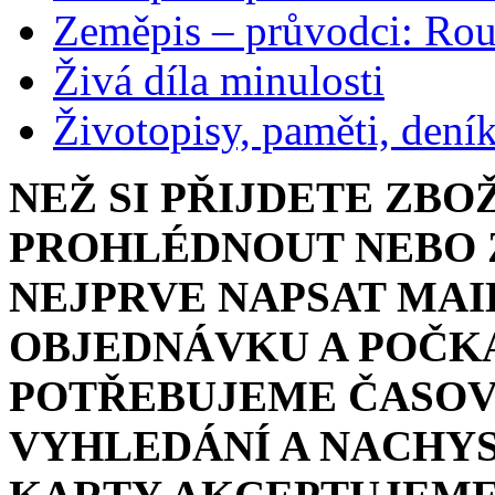
Zeměpis – průvodci: Ro
Živá díla minulosti
Životopisy, paměti, dení
NEŽ SI PŘIJDETE ZBO
PROHLÉDNOUT NEBO Z
NEJPRVE NAPSAT MAI
OBJEDNÁVKU A POČKA
POTŘEBUJEME ČASOV
VYHLEDÁNÍ A NACHYS