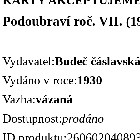
KARTY AKCEPTUJEME
Podoubraví roč. VII.
(1
Vydavatel:
Budeč čáslavská
Vydáno v roce:
1930
Vazba:
vázaná
Dostupnost:
prodáno
ID produktu:
26060204089