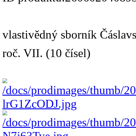
vlastivědný sborník Čáslav
roč. VII. (10 čísel)