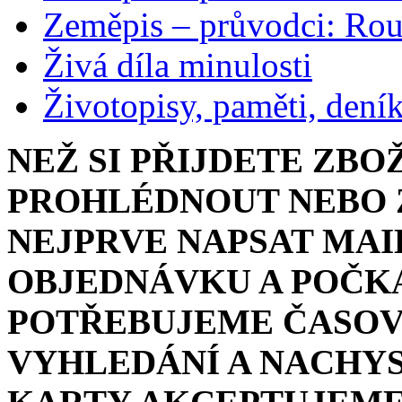
Zeměpis – průvodci: Ro
Živá díla minulosti
Životopisy, paměti, dení
NEŽ SI PŘIJDETE ZBO
PROHLÉDNOUT NEBO Z
NEJPRVE NAPSAT MAI
OBJEDNÁVKU A POČKA
POTŘEBUJEME ČASOV
VYHLEDÁNÍ A NACHYS