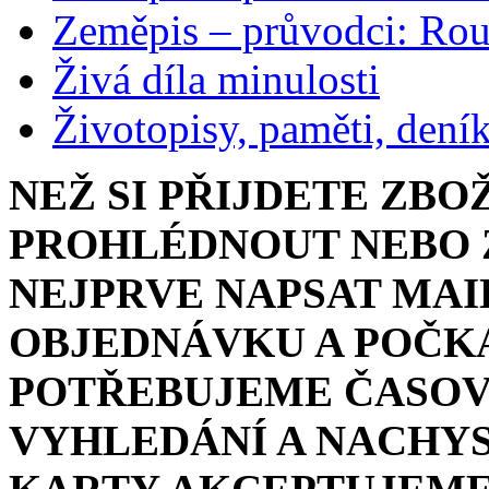
Zeměpis – průvodci: Ro
Živá díla minulosti
Životopisy, paměti, dení
NEŽ SI PŘIJDETE ZBO
PROHLÉDNOUT NEBO Z
NEJPRVE NAPSAT MAI
OBJEDNÁVKU A POČKA
POTŘEBUJEME ČASOV
VYHLEDÁNÍ A NACHYS