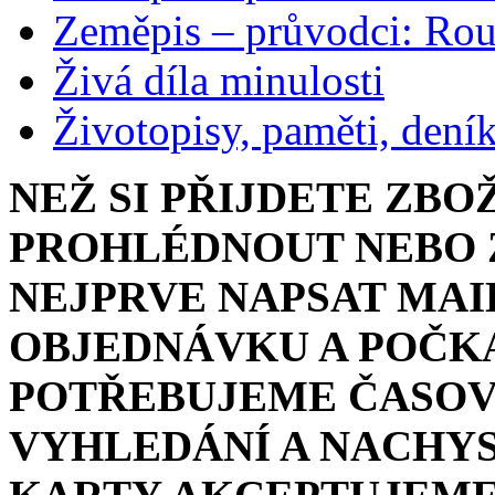
Zeměpis – průvodci: Ro
Živá díla minulosti
Životopisy, paměti, dení
NEŽ SI PŘIJDETE ZBO
PROHLÉDNOUT NEBO Z
NEJPRVE NAPSAT MAI
OBJEDNÁVKU A POČKA
POTŘEBUJEME ČASOV
VYHLEDÁNÍ A NACHYS