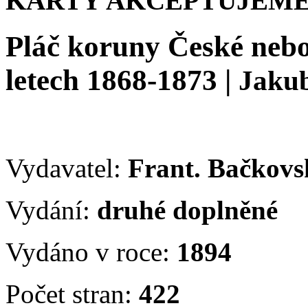
KARTY AKCEPTUJEME
Pláč koruny České nebo
letech 1868-1873
|
Jaku
Vydavatel:
Frant. Bačkov
Vydání:
druhé doplněné
Vydáno v roce:
1894
Počet stran:
422