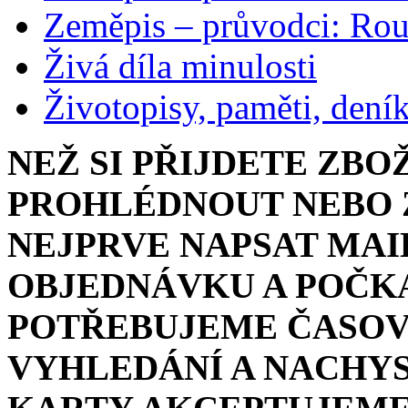
Zeměpis – průvodci: Ro
Živá díla minulosti
Životopisy, paměti, dení
NEŽ SI PŘIJDETE ZBO
PROHLÉDNOUT NEBO Z
NEJPRVE NAPSAT MAI
OBJEDNÁVKU A POČKA
POTŘEBUJEME ČASOV
VYHLEDÁNÍ A NACHYS