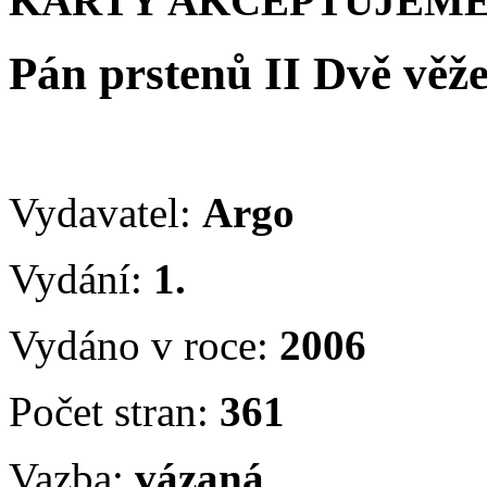
KARTY AKCEPTUJEME
Pán prstenů II Dvě věž
Vydavatel:
Argo
Vydání:
1.
Vydáno v roce:
2006
Počet stran:
361
Vazba:
vázaná