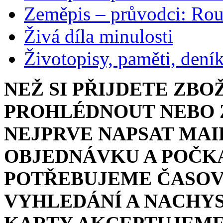
Zeměpis – průvodci: Ro
Živá díla minulosti
Životopisy, paměti, dení
NEŽ SI PŘIJDETE ZBO
PROHLÉDNOUT NEBO Z
NEJPRVE NAPSAT MAI
OBJEDNÁVKU A POČKA
POTŘEBUJEME ČASOV
VYHLEDÁNÍ A NACHYS