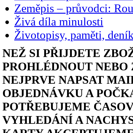
Zeměpis – průvodci: Ro
Živá díla minulosti
Životopisy, paměti, dení
NEŽ SI PŘIJDETE ZBO
PROHLÉDNOUT NEBO Z
NEJPRVE NAPSAT MAI
OBJEDNÁVKU A POČKA
POTŘEBUJEME ČASOV
VYHLEDÁNÍ A NACHYS