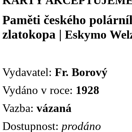
KARTY AKCEPTUJEME
Paměti českého polární
zlatokopa
|
Eskymo Wel
Vydavatel:
Fr. Borový
Vydáno v roce:
1928
Vazba:
vázaná
Dostupnost:
prodáno