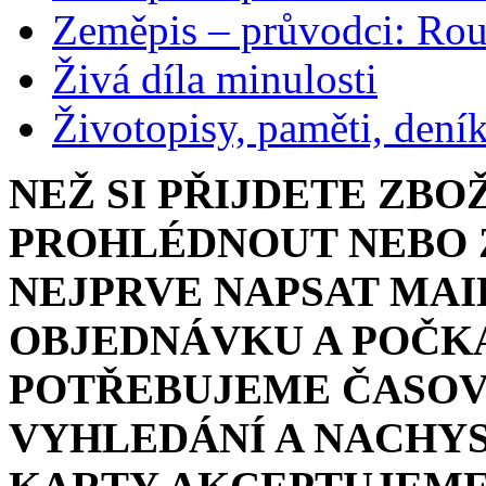
Zeměpis – průvodci: Ro
Živá díla minulosti
Životopisy, paměti, dení
NEŽ SI PŘIJDETE ZBO
PROHLÉDNOUT NEBO Z
NEJPRVE NAPSAT MAI
OBJEDNÁVKU A POČKA
POTŘEBUJEME ČASOV
VYHLEDÁNÍ A NACHYS