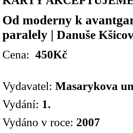
KARTY AKCEPTUJEME
Od moderny k avantgar
paralely
|
Danuše Kšico
Cena:
450Kč
Vydavatel:
Masarykova un
Vydání:
1.
Vydáno v roce:
2007