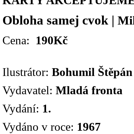
KARTY AKCEPTUJEME
Obloha samej cvok
|
Mi
Cena:
190Kč
Ilustrátor:
Bohumil Štěpá
Vydavatel:
Mladá fronta
Vydání:
1.
Vydáno v roce:
1967