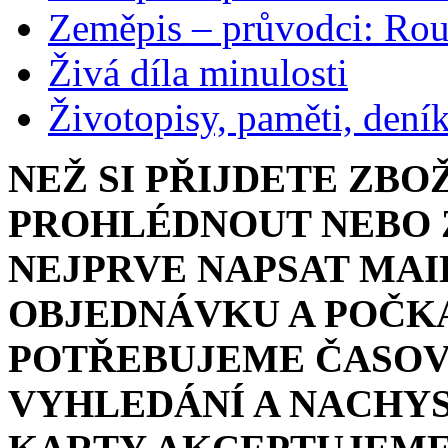
Zeměpis – průvodci: Ro
Živá díla minulosti
Životopisy, paměti, dení
NEŽ SI PŘIJDETE ZBO
PROHLÉDNOUT NEBO Z
NEJPRVE NAPSAT MAI
OBJEDNÁVKU A POČKA
POTŘEBUJEME ČASOV
VYHLEDÁNÍ A NACHYS