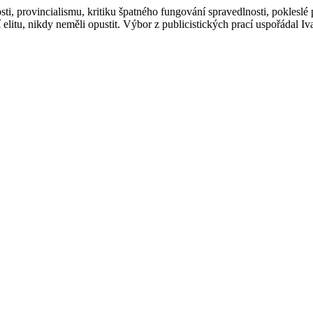
, provincialismu, kritiku špatného fungování spravedlnosti, pokleslé po
 elitu, nikdy neměli opustit. Výbor z publicistických prací uspořádal I