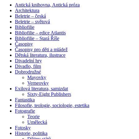
Antická knihovna, Antická próza
Architektura
Beletrie – česká
Beletrie – světová
Bibliofilie
Bibliofilie – edice Atlantis
Bibliofilie – Stará Říše
Časopisy
Časopisy pro děti a mládež
Dětská literatura, ilustrace
Divadelní hry
Divadlo, film
Dobrodružné
Mayovky
Verneovky
Exilová literatura, samizdat
Sixty-Eight Publishers
Fantastika
Filosofie, teologie, sociologie, estetika
Fotografie
Teorie
Umělecká
Fotosky
Historie, politika
Dějiny států