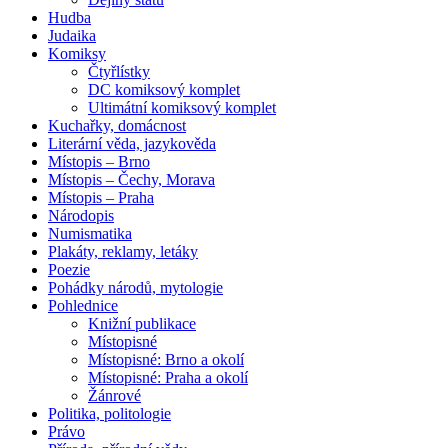
Hudba
Judaika
Komiksy
Čtyřlístky
DC komiksový komplet
Ultimátní komiksový komplet
Kuchařky, domácnost
Literární věda, jazykověda
Místopis – Brno
Místopis – Čechy, Morava
Místopis – Praha
Národopis
Numismatika
Plakáty, reklamy, letáky
Poezie
Pohádky národů, mytologie
Pohlednice
Knižní publikace
Místopisné
Místopisné: Brno a okolí
Místopisné: Praha a okolí
Žánrové
Politika, politologie
Právo