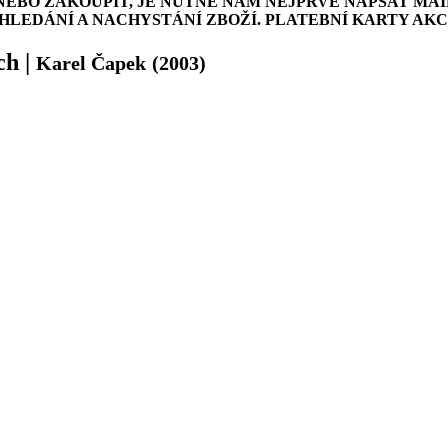
NEBO ZAKOUPIT, JE NUTNÉ NÁM NEJPRVE NAPSAT MAI
LEDÁNÍ A NACHYSTÁNÍ ZBOŽÍ. PLATEBNÍ KARTY AK
ch
|
Karel Čapek
(2003)