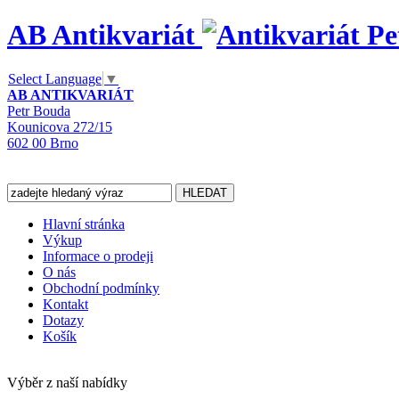
AB Antikvariát
Select Language
▼
AB ANTIKVARIÁT
Petr Bouda
Kounicova 272/15
602 00 Brno
Hlavní stránka
Výkup
Informace o prodeji
O nás
Obchodní podmínky
Kontakt
Dotazy
Košík
Výběr z naší nabídky