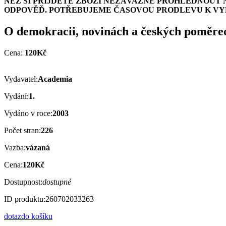
NEŽ SI PŘIJDETE ZBOŽÍ NEZÁVAZNĚ PROHLÉDNOUT 
ODPOVĚĎ. POTŘEBUJEME ČASOVOU PRODLEVU K VYH
O demokracii, novinách a českých poměre
Cena:
120Kč
Vydavatel:
Academia
Vydání:
1.
Vydáno v roce:
2003
Počet stran:
226
Vazba:
vázaná
Cena:
120Kč
Dostupnost:
dostupné
ID produktu:
260702033263
dotaz
do košíku