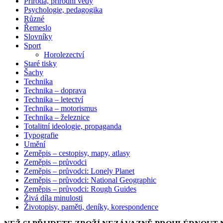
Příroda, přírodní vědy
Psychologie, pedagogika
Různé
Řemeslo
Slovníky
Sport
Horolezectví
Staré tisky
Šachy
Technika
Technika – doprava
Technika – letectví
Technika – motorismus
Technika – železnice
Totalitní ideologie, propaganda
Typografie
Umění
Zeměpis – cestopisy, mapy, atlasy
Zeměpis – průvodci
Zeměpis – průvodci: Lonely Planet
Zeměpis – průvodci: National Geographic
Zeměpis – průvodci: Rough Guides
Živá díla minulosti
Životopisy, paměti, deníky, korespondence