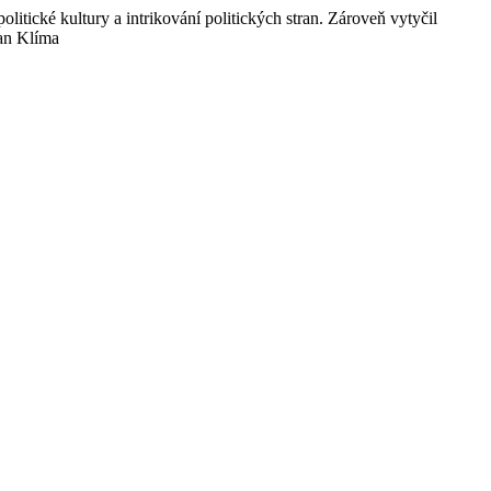
litické kultury a intrikování politických stran. Zároveň vytyčil
van Klíma