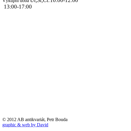
Út,St,Čt:
10:00-12:00
Výkupní doba
13:00-17:00
© 2012 AB antikvariát, Petr Bouda
graphic & web by David