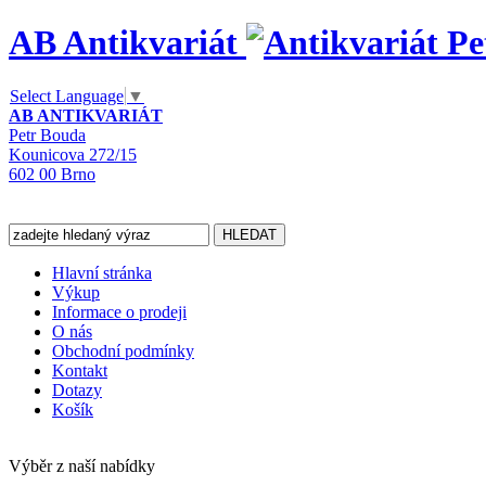
AB Antikvariát
Select Language
▼
AB ANTIKVARIÁT
Petr Bouda
Kounicova 272/15
602 00 Brno
Hlavní stránka
Výkup
Informace o prodeji
O nás
Obchodní podmínky
Kontakt
Dotazy
Košík
Výběr z naší nabídky