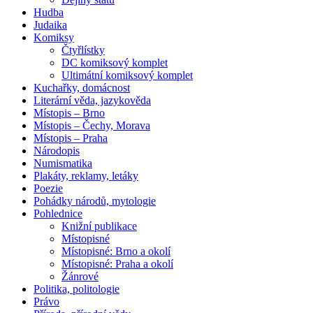
Hudba
Judaika
Komiksy
Čtyřlístky
DC komiksový komplet
Ultimátní komiksový komplet
Kuchařky, domácnost
Literární věda, jazykověda
Místopis – Brno
Místopis – Čechy, Morava
Místopis – Praha
Národopis
Numismatika
Plakáty, reklamy, letáky
Poezie
Pohádky národů, mytologie
Pohlednice
Knižní publikace
Místopisné
Místopisné: Brno a okolí
Místopisné: Praha a okolí
Žánrové
Politika, politologie
Právo