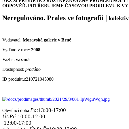
NEŽ SI PŘIJDETE ZBOŽÍ NEZÁVAZNĚ PROHLÉDNOUT 
ODPOVĚĎ. POTŘEBUJEME ČASOVOU PRODLEVU K VYH
Neregulováno. Prales ve fotografii
|
kolekti
Vydavatel:
Moravská galerie v Brně
Vydáno v roce:
2008
Vazba:
vázaná
Dostupnost:
prodáno
ID produktu:
210721045080
Po:
13:00-17:00
Otevírací doba
Út-Pá:
10:00-12:00
13:00-17:00