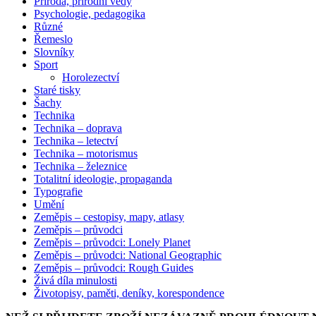
Příroda, přírodní vědy
Psychologie, pedagogika
Různé
Řemeslo
Slovníky
Sport
Horolezectví
Staré tisky
Šachy
Technika
Technika – doprava
Technika – letectví
Technika – motorismus
Technika – železnice
Totalitní ideologie, propaganda
Typografie
Umění
Zeměpis – cestopisy, mapy, atlasy
Zeměpis – průvodci
Zeměpis – průvodci: Lonely Planet
Zeměpis – průvodci: National Geographic
Zeměpis – průvodci: Rough Guides
Živá díla minulosti
Životopisy, paměti, deníky, korespondence