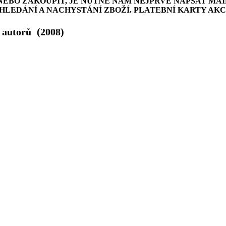
NEBO ZAKOUPIT, JE NUTNÉ NÁM NEJPRVE NAPSAT MAI
LEDÁNÍ A NACHYSTÁNÍ ZBOŽÍ. PLATEBNÍ KARTY AK
v autorů
(2008)