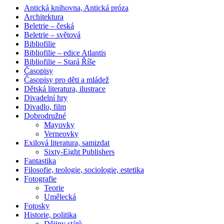
Antická knihovna, Antická próza
Architektura
Beletrie – česká
Beletrie – světová
Bibliofilie
Bibliofilie – edice Atlantis
Bibliofilie – Stará Říše
Časopisy
Časopisy pro děti a mládež
Dětská literatura, ilustrace
Divadelní hry
Divadlo, film
Dobrodružné
Mayovky
Verneovky
Exilová literatura, samizdat
Sixty-Eight Publishers
Fantastika
Filosofie, teologie, sociologie, estetika
Fotografie
Teorie
Umělecká
Fotosky
Historie, politika
Dějiny států