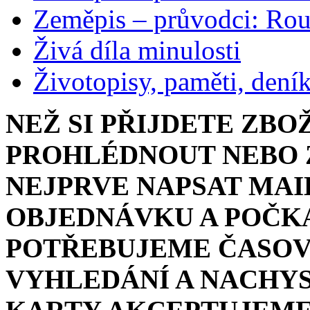
Zeměpis – průvodci: Ro
Živá díla minulosti
Životopisy, paměti, dení
NEŽ SI PŘIJDETE ZBO
PROHLÉDNOUT NEBO Z
NEJPRVE NAPSAT MAI
OBJEDNÁVKU A POČKA
POTŘEBUJEME ČASOV
VYHLEDÁNÍ A NACHYS