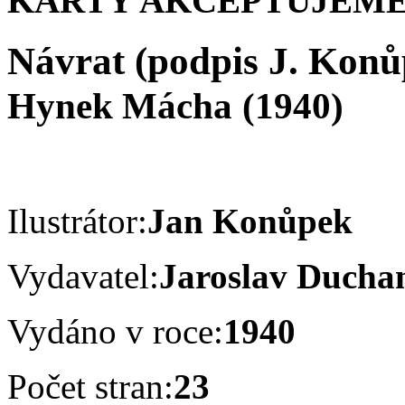
KARTY AKCEPTUJEME
Návrat (podpis J. Konů
Hynek Mácha
(1940)
Ilustrátor:
Jan Konůpek
Vydavatel:
Jaroslav Duch
Vydáno v roce:
1940
Počet stran:
23