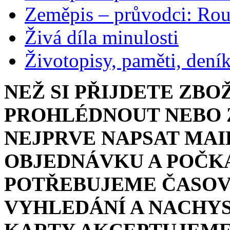
Zeměpis – průvodci: Ro
Živá díla minulosti
Životopisy, paměti, dení
NEŽ SI PŘIJDETE ZBO
PROHLÉDNOUT NEBO Z
NEJPRVE NAPSAT MAI
OBJEDNÁVKU A POČKA
POTŘEBUJEME ČASOV
VYHLEDÁNÍ A NACHYS