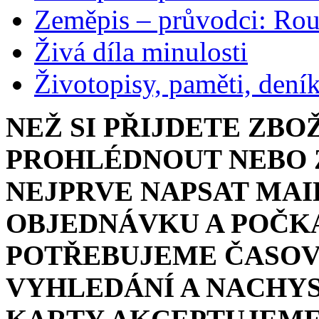
Zeměpis – průvodci: Ro
Živá díla minulosti
Životopisy, paměti, dení
NEŽ SI PŘIJDETE ZBO
PROHLÉDNOUT NEBO Z
NEJPRVE NAPSAT MAI
OBJEDNÁVKU A POČKA
POTŘEBUJEME ČASOV
VYHLEDÁNÍ A NACHYS