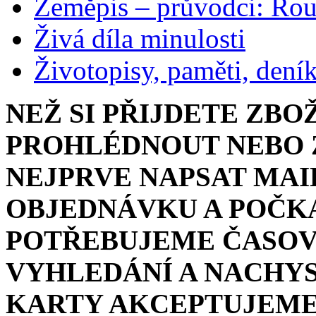
Zeměpis – průvodci: Ro
Živá díla minulosti
Životopisy, paměti, dení
NEŽ SI PŘIJDETE ZBO
PROHLÉDNOUT NEBO Z
NEJPRVE NAPSAT MAI
OBJEDNÁVKU A POČKA
POTŘEBUJEME ČASOV
VYHLEDÁNÍ A NACHYS
KARTY AKCEPTUJEME