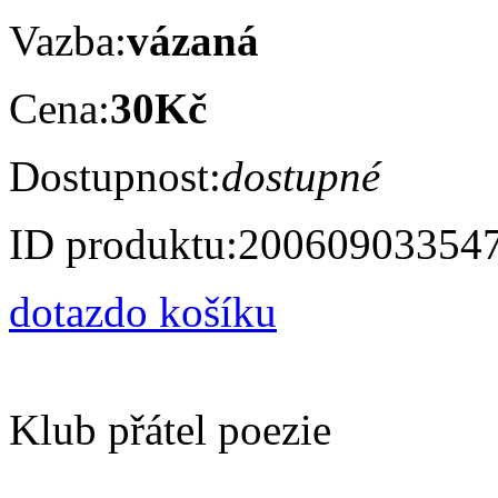
Vazba:
vázaná
Cena:
30Kč
Dostupnost:
dostupné
ID produktu:
20060903354
dotaz
do košíku
Klub přátel poezie