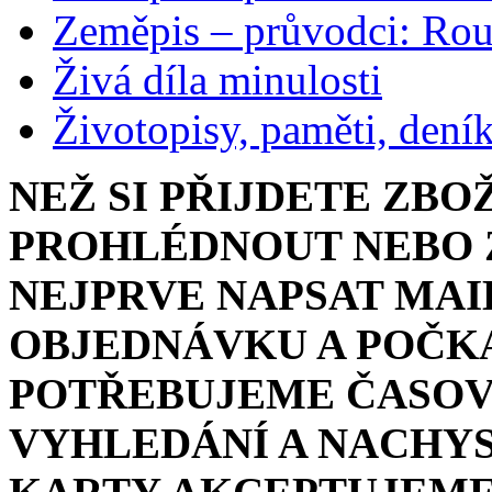
Zeměpis – průvodci: Ro
Živá díla minulosti
Životopisy, paměti, dení
NEŽ SI PŘIJDETE ZBO
PROHLÉDNOUT NEBO Z
NEJPRVE NAPSAT MAI
OBJEDNÁVKU A POČKA
POTŘEBUJEME ČASOV
VYHLEDÁNÍ A NACHYS