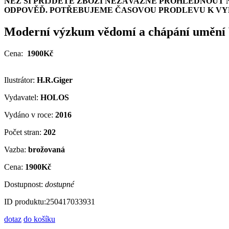
NEŽ SI PŘIJDETE ZBOŽÍ NEZÁVAZNĚ PROHLÉDNOUT 
ODPOVĚĎ. POTŘEBUJEME ČASOVOU PRODLEVU K VYH
Moderní výzkum vědomí a chápání umění 
Cena:
1900Kč
Ilustrátor:
H.R.Giger
Vydavatel:
HOLOS
Vydáno v roce:
2016
Počet stran:
202
Vazba:
brožovaná
Cena:
1900Kč
Dostupnost:
dostupné
ID produktu:
250417033931
dotaz
do košíku