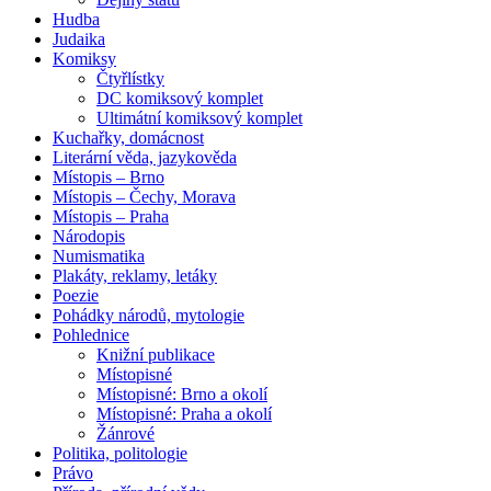
Hudba
Judaika
Komiksy
Čtyřlístky
DC komiksový komplet
Ultimátní komiksový komplet
Kuchařky, domácnost
Literární věda, jazykověda
Místopis – Brno
Místopis – Čechy, Morava
Místopis – Praha
Národopis
Numismatika
Plakáty, reklamy, letáky
Poezie
Pohádky národů, mytologie
Pohlednice
Knižní publikace
Místopisné
Místopisné: Brno a okolí
Místopisné: Praha a okolí
Žánrové
Politika, politologie
Právo