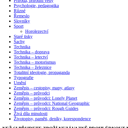
Příroda, přírodní vědy
Psychologie, pedagogika
Různé
Řemeslo
Slovníky
Sport
Horolezectví
Staré tisky
Šachy
Technika
Technika – doprava
Technika – letectví
Technika – motorismus
Technika – železnice
Totalitní ideologie, propaganda
Typografie
Umění
Zeměpis – cestopisy, mapy, atlasy
Zeměpis – průvodci
Zeměpis – průvodci: Lonely Planet
Zeměpis – průvodci: National Geographic
Zeměpis – průvodci: Rough Guides
Živá díla minulosti
Životopisy, paměti, deníky, korespondence