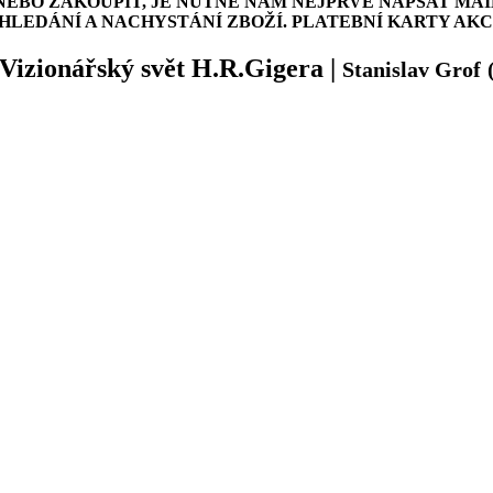
NEBO ZAKOUPIT, JE NUTNÉ NÁM NEJPRVE NAPSAT MAI
LEDÁNÍ A NACHYSTÁNÍ ZBOŽÍ. PLATEBNÍ KARTY AK
Vizionářský svět H.R.Gigera
|
Stanislav Grof