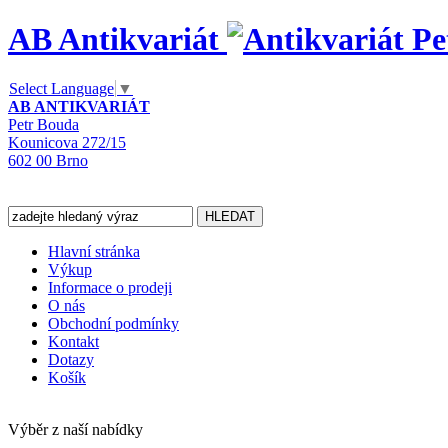
AB Antikvariát
Select Language
▼
AB ANTIKVARIÁT
Petr Bouda
Kounicova 272/15
602 00 Brno
Hlavní stránka
Výkup
Informace o prodeji
O nás
Obchodní podmínky
Kontakt
Dotazy
Košík
Výběr z naší nabídky