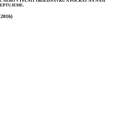
L NEBO VYPLNIT OBJEDNÁVKU A POČKAT NA NAŠI
CEPTUJEME.
(2016)