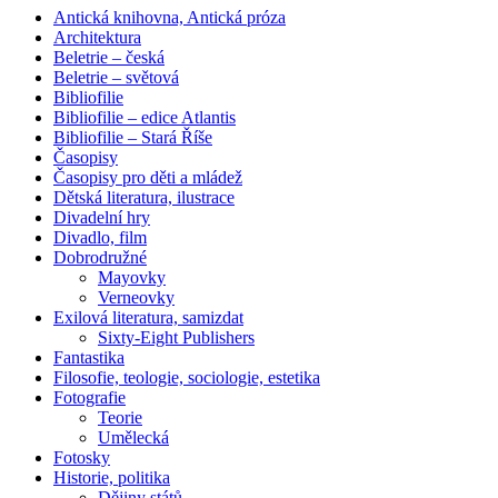
Antická knihovna, Antická próza
Architektura
Beletrie – česká
Beletrie – světová
Bibliofilie
Bibliofilie – edice Atlantis
Bibliofilie – Stará Říše
Časopisy
Časopisy pro děti a mládež
Dětská literatura, ilustrace
Divadelní hry
Divadlo, film
Dobrodružné
Mayovky
Verneovky
Exilová literatura, samizdat
Sixty-Eight Publishers
Fantastika
Filosofie, teologie, sociologie, estetika
Fotografie
Teorie
Umělecká
Fotosky
Historie, politika
Dějiny států