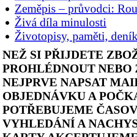
Zeměpis – průvodci: Ro
Živá díla minulosti
Životopisy, paměti, dení
NEŽ SI PŘIJDETE ZBO
PROHLÉDNOUT NEBO Z
NEJPRVE NAPSAT MAI
OBJEDNÁVKU A POČKA
POTŘEBUJEME ČASOV
VYHLEDÁNÍ A NACHYS