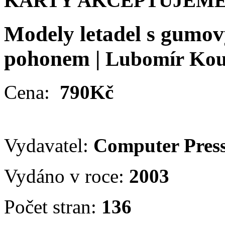
KARTY AKCEPTUJEME
Modely letadel s gumo
pohonem
|
Lubomír Kou
Cena:
790Kč
Vydavatel:
Computer Pres
Vydáno v roce:
2003
Počet stran:
136