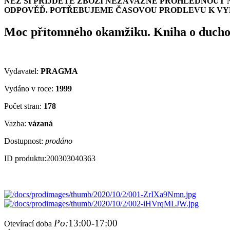
NEŽ SI PŘIJDETE ZBOŽÍ NEZÁVAZNĚ PROHLÉDNOUT 
ODPOVĚĎ. POTŘEBUJEME ČASOVOU PRODLEVU K VYH
Moc přítomného okamžiku. Kniha o ducho
Vydavatel:
PRAGMA
Vydáno v roce:
1999
Počet stran:
178
Vazba:
vázaná
Dostupnost:
prodáno
ID produktu:
200303040363
Po:
13:00-17:00
Otevírací doba