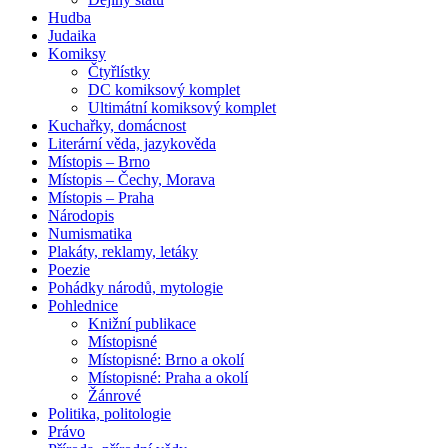
Hudba
Judaika
Komiksy
Čtyřlístky
DC komiksový komplet
Ultimátní komiksový komplet
Kuchařky, domácnost
Literární věda, jazykověda
Místopis – Brno
Místopis – Čechy, Morava
Místopis – Praha
Národopis
Numismatika
Plakáty, reklamy, letáky
Poezie
Pohádky národů, mytologie
Pohlednice
Knižní publikace
Místopisné
Místopisné: Brno a okolí
Místopisné: Praha a okolí
Žánrové
Politika, politologie
Právo