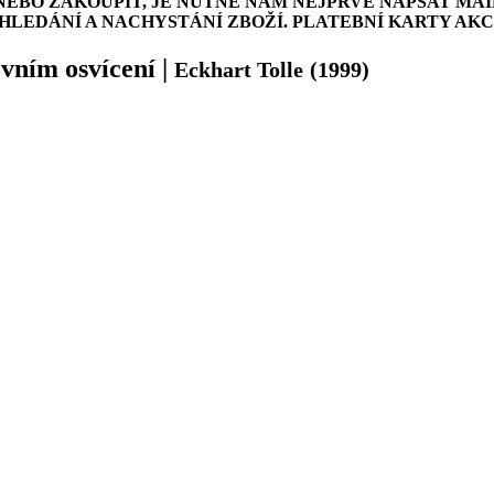
NEBO ZAKOUPIT, JE NUTNÉ NÁM NEJPRVE NAPSAT MAI
LEDÁNÍ A NACHYSTÁNÍ ZBOŽÍ. PLATEBNÍ KARTY AK
vním osvícení
|
Eckhart Tolle
(1999)