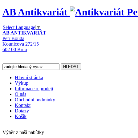
AB Antikvariát
Select Language
▼
AB ANTIKVARIÁT
Petr Bouda
Kounicova 272/15
602 00 Brno
Hlavní stránka
Výkup
Informace o prodeji
O nás
Obchodní podmínky
Kontakt
Dotazy
Košík
Výběr z naší nabídky