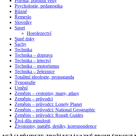
Příroda, přírodní vědy
Psychologie, pedagogika
Různé
Řemeslo
Slovníky
Sport
Horolezectví
Staré tisky
Šachy
Technika
Technika – doprava
Technika – letectví
Technika – motorismus
Technika – železnice
Totalitní ideologie, propaganda
Typografie
Umění
Zeměpis – cestopisy, mapy, atlasy
Zeměpis – průvodci
Zeměpis – průvodci: Lonely Planet
Zeměpis – průvodci: National Geographic
Zeměpis – průvodci: Rough Guides
Živá díla minulosti
Životopisy, paměti, deníky, korespondence