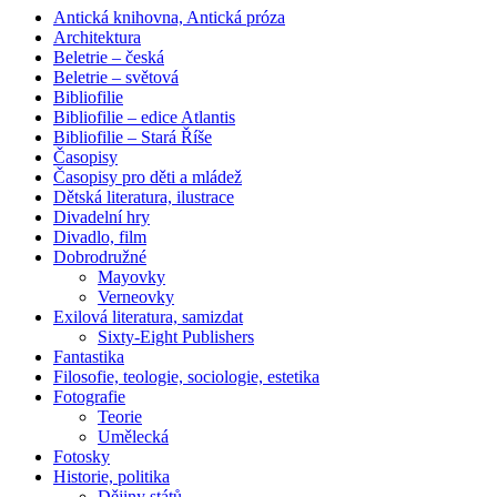
Antická knihovna, Antická próza
Architektura
Beletrie – česká
Beletrie – světová
Bibliofilie
Bibliofilie – edice Atlantis
Bibliofilie – Stará Říše
Časopisy
Časopisy pro děti a mládež
Dětská literatura, ilustrace
Divadelní hry
Divadlo, film
Dobrodružné
Mayovky
Verneovky
Exilová literatura, samizdat
Sixty-Eight Publishers
Fantastika
Filosofie, teologie, sociologie, estetika
Fotografie
Teorie
Umělecká
Fotosky
Historie, politika
Dějiny států